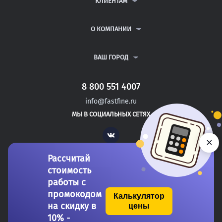
КЛИЕНТАМ
КУРСОВЫЕ РАБОТЫ
АНТИПЛАГИАТ
РЕФЕРАТЫ
ВОПРОСЫ И ОТВЕТЫ
О КОМПАНИИ
ВСЕ УСЛУГИ
ПУБЛИЧНАЯ ОФЕРТА
О КОМПАНИИ
ПОЛИТИКА КОНФИДЕНЦИАЛЬНОСТИ
КОНТАКТЫ
ВАШ ГОРОД
АВТОРАМ
МОСКВА
САНКТ-ПЕТЕРБУРГ
8 800 551 4007
НИЖНЯЯ ТУРА
info@fastfine.ru
ГУБКИНСКИЙ
МЫ В СОЦИАЛЬНЫХ СЕТЯХ
СОВЕТСКИЙ
Vk
×
Рассчитай
стоимость
работы с
промокодом
Калькулятор
на скидку в
цены
Copyright 2011-2026 FastFine.ru
10% -