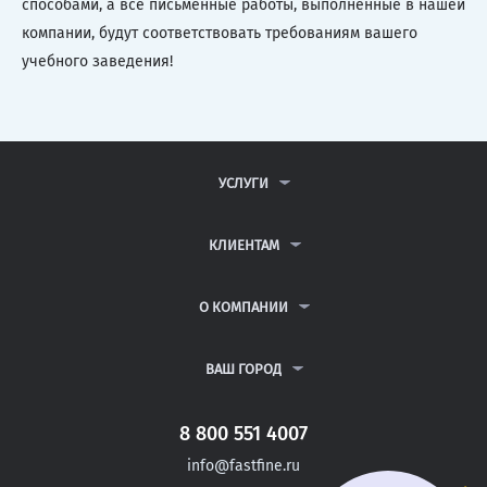
способами, а все письменные работы, выполненные в нашей
компании, будут соответствовать требованиям вашего
учебного заведения!
УСЛУГИ
КОНТРОЛЬНЫЕ РАБОТЫ
ДИПЛОМНЫЕ РАБОТЫ
КЛИЕНТАМ
КУРСОВЫЕ РАБОТЫ
АНТИПЛАГИАТ
РЕФЕРАТЫ
ВОПРОСЫ И ОТВЕТЫ
О КОМПАНИИ
ВСЕ УСЛУГИ
ПУБЛИЧНАЯ ОФЕРТА
О КОМПАНИИ
ПОЛИТИКА КОНФИДЕНЦИАЛЬНОСТИ
КОНТАКТЫ
ВАШ ГОРОД
АВТОРАМ
МОСКВА
САНКТ-ПЕТЕРБУРГ
8 800 551 4007
НИЖНЯЯ ТУРА
info@fastfine.ru
ГУБКИНСКИЙ